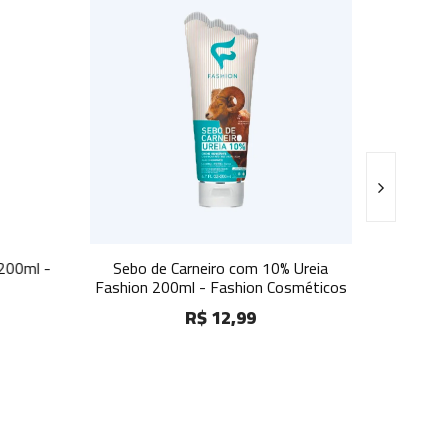
200ml -
Sebo de Carneiro com 10% Ureia
Creme 
Fashion 200ml - Fashion Cosméticos
Perfuma
I
R$ 12,99