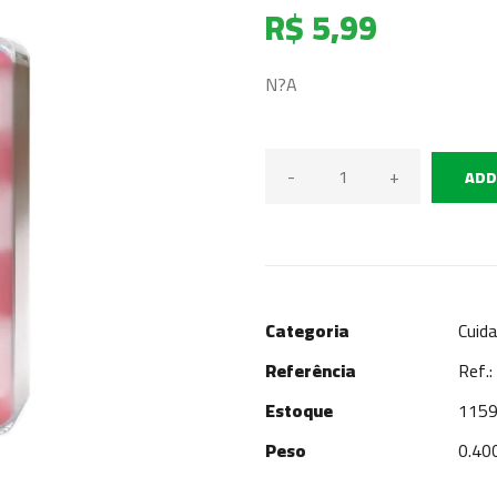
R$ 5,99
N?A
-
+
ADD
Categoria
Cuid
Referência
Ref.
Estoque
1159
Peso
0.40