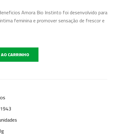
eneficios Amora Bio Instinto foi desenvolvido para
o intima feminina e promover sensação de frescor e
 AO CARRINHO
mos
: 1943
unidades
0g