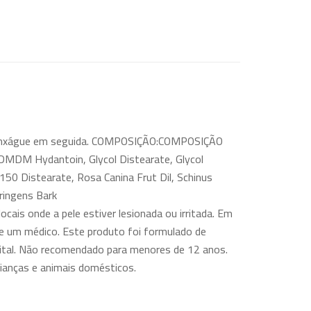
e enxágue em seguida. COMPOSIÇÃO:COMPOSIÇÃO
MDM ​​Hydantoin, Glycol Distearate, Glycol
150 Distearate, Rosa Canina Frut Dil, Schinus
ringens Bark
is onde a pele estiver lesionada ou irritada. Em
te um médico. Este produto foi formulado de
enital. Não recomendado para menores de 12 anos.
rianças e animais domésticos.