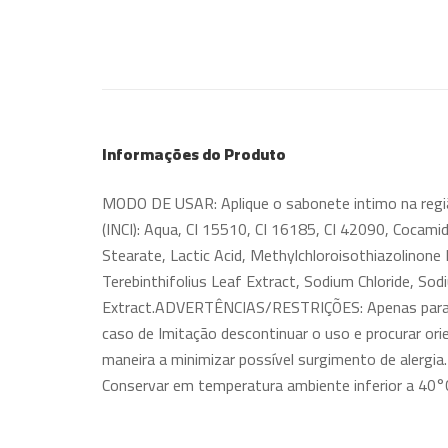
Informações do Produto
MODO DE USAR: Aplique o sabonete intimo na re
(INCI): Aqua, CI 15510, CI 16185, CI 42090, Cocam
Stearate, Lactic Acid, Methylchloroisothiazolinone
Terebinthifolius Leaf Extract, Sodium Chloride, So
Extract.ADVERTÊNCIAS/RESTRIÇÕES: Apenas para órgã
caso de Imitação descontinuar o uso e procurar or
maneira a minimizar possível surgimento de alergi
Conservar em temperatura ambiente inferior a 40°C.