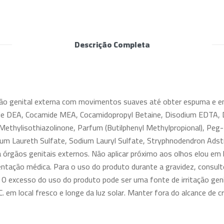
Descrição Completa
gião genital externa com movimentos suaves até obter espuma 
ide DEA, Cocamide MEA, Cocamidopropyl Betaine, Disodium EDTA, D
 Methylisothiazolinone, Parfum (Butilphenyl Methylpropional), Peg-
dium Laureth Sulfate, Sodium Lauryl Sulfate, Stryphnodendron Adst
os genitais externos. Não aplicar próximo aos olhos elou em loca
ientação médica. Para o uso do produto durante a gravidez, consul
a. O excesso do uso do produto pode ser uma fonte de irritação g
 em local fresco e longe da luz solar. Manter fora do alcance de c