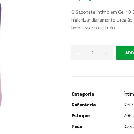
O Sabonete Intimo em Gel 10 B
higienizar diariamente a regiã
bem-estar o dia todo.
-
+
ADD
Categoria
Ínti
Referência
Ref.
Estoque
206 
Peso
0.24