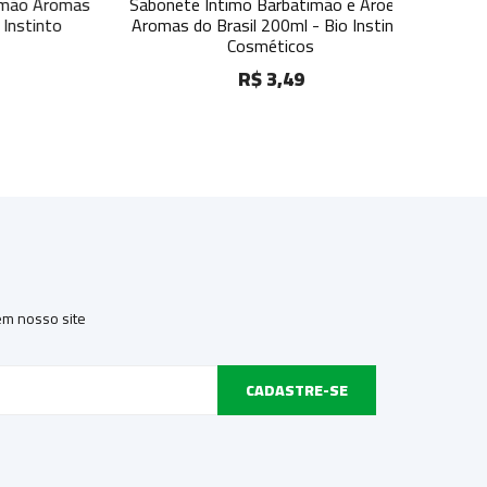
 Aromas
Sabonete Intimo Barbatimão e Aroeira
Sabonet
into
Aromas do Brasil 200ml - Bio Instinto
Frutas Ve
Cosméticos
R$ 3,49
 em nosso site
CADASTRE-SE