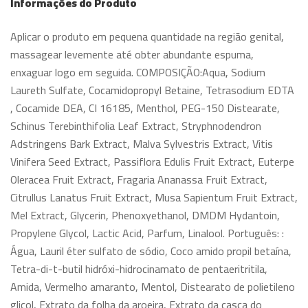
Informações do Produto
Aplicar o produto em pequena quantidade na região genital,
massagear levemente até obter abundante espuma,
enxaguar logo em seguida. COMPOSIÇÃO:​​ Aqua, Sodium
Laureth Sulfate, Cocamidopropyl Betaine, Tetrasodium EDTA
, Cocamide DEA, CI 16185, Menthol, PEG-150 Distearate,
Schinus Terebinthifolia Leaf Extract, Stryphnodendron
Adstringens Bark Extract, Malva Sylvestris Extract, Vitis
Vinifera Seed Extract, Passiflora Edulis Fruit Extract, Euterpe
Oleracea Fruit Extract, Fragaria Ananassa Fruit Extract,
Citrullus Lanatus Fruit Extract, Musa Sapientum Fruit Extract,
Mel Extract, Glycerin, Phenoxyethanol, DMDM Hydantoin,
Propylene Glycol, Lactic Acid, Parfum, Linalool. Português: :
Água, Lauril éter sulfato de sódio, Coco amido propil betaína,
Tetra-di-t-butil hidróxi-hidrocinamato de pentaeritritila,
Amida, Vermelho amaranto, Mentol, Distearato de polietileno
glicol, Extrato da folha da aroeira, Extrato da casca do