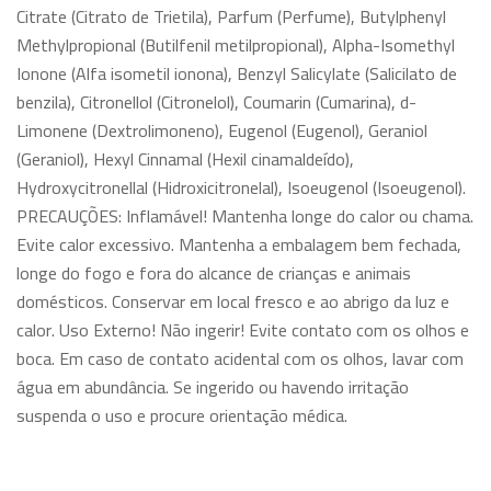
Citrate (Citrato de Trietila), Parfum (Perfume), Butylphenyl
Methylpropional (Butilfenil metilpropional), Alpha-Isomethyl
Ionone (Alfa isometil ionona), Benzyl Salicylate (Salicilato de
benzila), Citronellol (Citronelol), Coumarin (Cumarina), d-
Limonene (Dextrolimoneno), Eugenol (Eugenol), Geraniol
(Geraniol), Hexyl Cinnamal (Hexil cinamaldeído),
Hydroxycitronellal (Hidroxicitronelal), Isoeugenol (Isoeugenol).
PRECAUÇÕES: Inflamável! Mantenha longe do calor ou chama.
Evite calor excessivo. Mantenha a embalagem bem fechada,
longe do fogo e fora do alcance de crianças e animais
domésticos. Conservar em local fresco e ao abrigo da luz e
calor. Uso Externo! Não ingerir! Evite contato com os olhos e
boca. Em caso de contato acidental com os olhos, lavar com
água em abundância. Se ingerido ou havendo irritação
suspenda o uso e procure orientação médica.