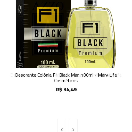
Desodorante Colônia Masculina Azzo 100ml - Mary Life
Desorante Colônia F1 Black Man 100ml - Mary Life
Cosméticos
Cosméticos
R$ 34,49
R$ 34,49