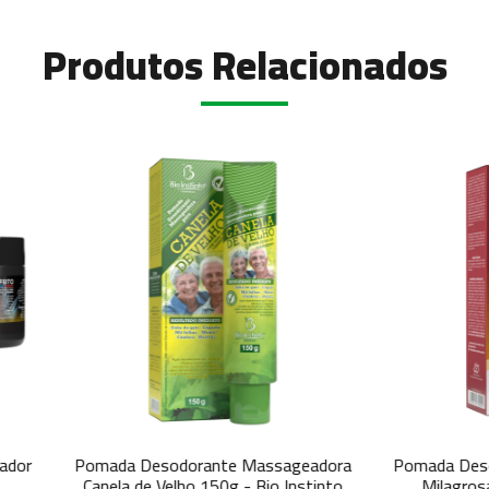
Produtos Relacionados
a Desodorante Massageadora
Pomada Desodorante Massa
a de Velho 150g - Bio Instinto
Milagrosa 150g - Bio Ins