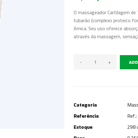
O massageador Cartilagem de 
tubarão (complexo proteico fo
Arnica. Seu uso oferece absorç
através da massagem, sensaçã
-
+
ADD
Categoria
Mas
Referência
Ref.:
Estoque
298 