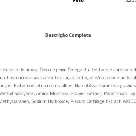
Peso
0.25
Descrição Completa
m extrato de arnica, Óleo de peixe Ômega 3 • Testado e aprov
nada. Caso ocorra sinais de intoxicação, irritação e/ou prurido no loc
anças. Evitar contato com os olhos. Não utilizar durante a gravide
yl Salicylate, Arnica Montana, Flower Extract, Paraffinum Liquidu
, Methylparaben, Sodium Hydroxide, Piscum Cartilage Extract. MODO