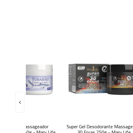
ageador
Super Gel Desodorante Massageador
Pomad
- Mary Life
30 Ervas 250g - Mary Life
Canel