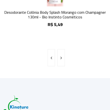
Desodorante Colônia Body Splash Morango com Champagner
Desodorante Colônia Body Splash Banho de Vanilla 130ml -
130ml - Bio Instinto Cosméticos
Bio Instinto Cosméticos
R$ 5,49
R$ 5,49