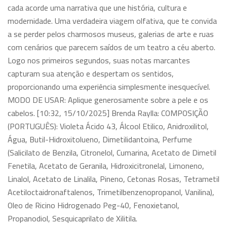
cada acorde uma narrativa que une história, cultura e
modernidade. Uma verdadeira viagem olfativa, que te convida
a se perder pelos charmosos museus, galerias de arte e ruas
com cenários que parecem saídos de um teatro a céu aberto.
Logo nos primeiros segundos, suas notas marcantes
capturam sua atenção e despertam os sentidos,
proporcionando uma experiência simplesmente inesquecível.
MODO DE USAR: Aplique generosamente sobre a pele e os
cabelos. [10:32, 15/10/2025] Brenda Raylla: COMPOSIÇÃO
(PORTUGUÊS): Violeta Ácido 43, Álcool Etilico, Anidroxilitol,
Água, Butil-Hidroxitolueno, Dimetilidantoina, Perfume
(Salicilato de Benzila, Citronelol, Cumarina, Acetato de Dimetil
Fenetila, Acetato de Geranila, Hidroxicitronelal, Limoneno,
Linalol, Acetato de Linalila, Pineno, Cetonas Rosas, Tetrametil
Acetiloctaidronaftalenos, Trimetilbenzenopropanol, Vanilina),
Oleo de Ricino Hidrogenado Peg-40, Fenoxietanol,
Propanodiol, Sesquicaprilato de Xilitila.