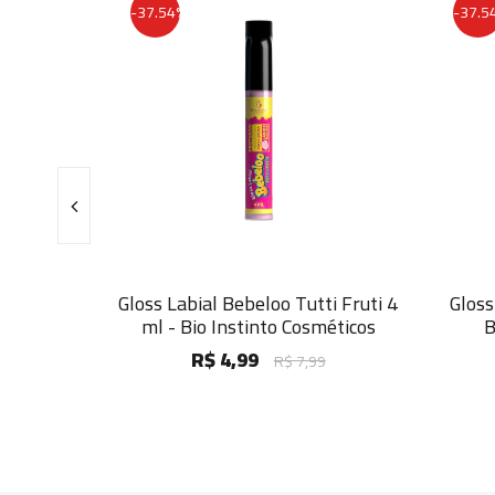
-37.54%
-37.54%
ce de
Gloss Labial Bebeloo Tutti Fruti 4
Gloss La
d
ml - Bio Instinto Cosméticos
Bio 
R$ 4,99
R$ 7,99