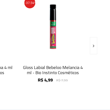
-37.54%
Hidratant
4 ml
Gloss Labial Bebeloo Melancia 4
Dentaduras E
ml - Bio Instinto Cosméticos
R$ 4,99
R$ 7,99