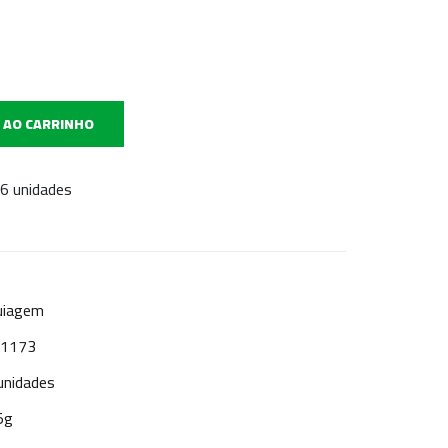
 AO CARRINHO
 6 unidades
uiagem
: 1173
unidades
5g