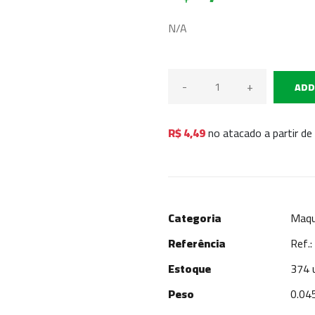
N/A
-
+
ADD
R$ 4,49
no atacado a partir de
Categoria
Maq
Referência
Ref.
Estoque
374 
Peso
0.04