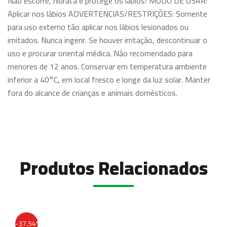
Não escorre, hidrata e protege os lábios! MODO DE USAR:
Aplicar nos lábios ADVERTENCIAS/RESTRIÇÕES: Somente
para uso externo tão aplicar nos lábios lesionados ou
imitados. Nunca ingerir. Se houver irritação, descontinuar o
uso e procurar oriental médica. Não recomendado para
menores de 12 anos. Conservar em temperatura ambiente
inferior a 40°C, em local fresco e longe da luz solar. Manter
fora do alcance de crianças e animais domésticos.
Produtos Relacionados
-37.54%
-37.54%